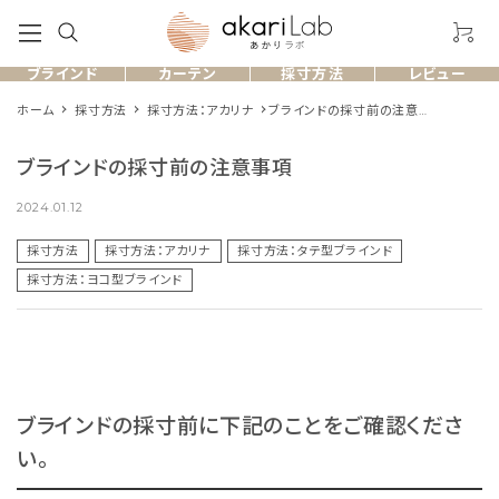
ブラインド
カーテン
採寸方法
レビュー
ホーム
採寸方法
採寸方法：アカリナ
ブラインドの採寸前の注意事
項
ブラインドの採寸前の注意事項
製品一覧
2024.01.12
採寸方法
採寸方法：アカリナ
採寸方法：タテ型ブラインド
お客様のレビュー
採寸方法：ヨコ型ブラインド
よくある質問
採寸方法
ブラインドの採寸前に下記のことをご確認くださ
ショッピングガイド
い。
お問い合わせ