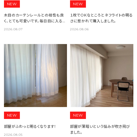
NEW
NEW
木目のカーテンレールとの相性も良
１枚でOKなところとネフライトの明る
く、とても可愛いです。毎日目に入るた
さに惹かれて購入しました。
びに気分が上がります。
2026.08.07
2026.08.06
NEW
NEW
部屋がふわっと明るくなります！
部屋が薄暗いという悩みが吹き飛び
ました。
2026.08.05