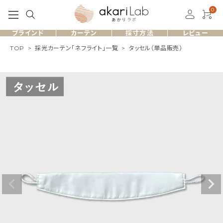
0
ブラインド
カーテン
採寸方法
レビュー
TOP
採光カーテン「ネフライト」一覧
タッセル（単品販売）
ACCOUNT MENU
ようこそ ゲスト 様
meeting_room
person
ログイン
会員登録
製品一覧
お客様のレビュー
よくある質問