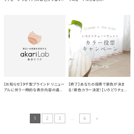
発売！
【お知らせ】タテ型ブラインド リニュー
【終了】あなたの投票で新色が決ま
アルに伴う一時的な表示内容の違い
る！新色カラー決定！【いろどりチェー
について
ンウェイト】
1
2
3
...
6
»