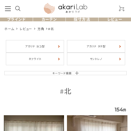
ブラインド
カーテン
採寸方法
レビュー
ホーム
レビュー
方角
#北
アカリナ ヨコ型
アカリナ タテ型
製品一覧
ネフライト
サントレノ
お客様のレビュー
キーワード検索
よくある質問
#北
採寸方法
154
件
ショッピングガイド
お問い合わせ