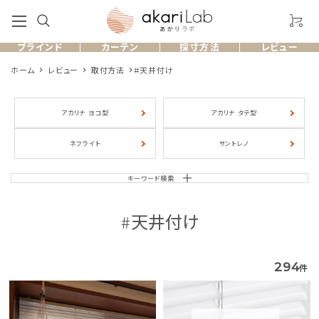
ブラインド
カーテン
採寸方法
レビュー
ホーム
レビュー
取付方法
#天井付け
アカリナ ヨコ型
アカリナ タテ型
製品一覧
ネフライト
サントレノ
お客様のレビュー
キーワード検索
よくある質問
#天井付け
採寸方法
294
件
ショッピングガイド
お問い合わせ