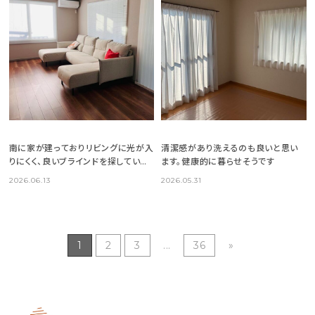
南に家が建っておりリビングに光が入
清潔感があり洗えるのも良いと思い
りにくく、良いブラインドを探していま
ます。健康的に暮らせそうです
した
2026.06.13
2026.05.31
1
2
3
...
36
»