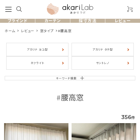
ブラインド
カーテン
採寸方法
レビュー
ホーム
レビュー
窓タイプ
#腰高窓
アカリナ ヨコ型
アカリナ タテ型
製品一覧
ネフライト
サントレノ
お客様のレビュー
キーワード検索
よくある質問
#腰高窓
採寸方法
356
件
ショッピングガイド
お問い合わせ